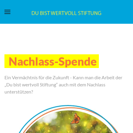
Nachlass-Spende
Ein Vermächtnis für die Zukunft - Kann man die Arbeit der
„Du bist wertvoll Stiftung“ auch mit dem Nachlass
unterstützen?